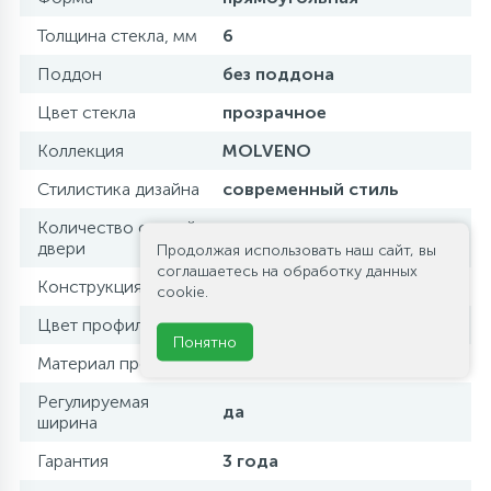
Толщина стекла, мм
6
Поддон
без поддона
Цвет стекла
прозрачное
Коллекция
MOLVENO
Стилистика дизайна
современный стиль
Количество секций
3
двери
Продолжая использовать наш сайт, вы
соглашаетесь на обработку данных
Конструкция дверей
раздвижная
cookie.
Цвет профиля
брашированное золото
Понятно
Материал профиля
алюминий
Регулируемая
да
ширина
Гарантия
3 года