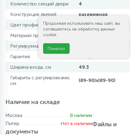
Количество секций двери
4
Конструкция дверей
раздвижная
Продолжая использовать наш сайт, вы
Цвет профиля
сатин
соглашаетесь на обработку данных
cookie.
Материал профиля
алюминий
Регулируемая ширина
да
Понятно
Гарантия
3 года
Ширина входа, см
49.3
Габариты с регулировками,
(89-90)x(89-90)
см
Наличие на складе
Москва
В наличии
Питер
Нет в наличии
Файлы и
документы