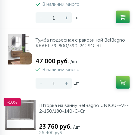
В наличии много
-
+
шт
Тумба подвесная с раковиной BelBagno
KRAFT 39-800/390-2C-SO-RT
47 000 руб.
/шт
В наличии много
-
+
шт
-10%
Шторка на ванну BelBagno UNIQUE-VF-
2-150/180-140-C-Cr
23 760 руб.
/шт
26 400 руб.