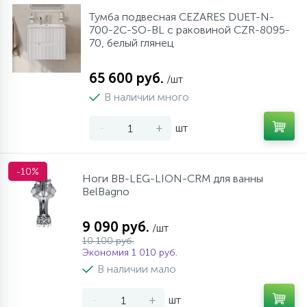
Тумба подвесная CEZARES DUET-N-
700-2C-SO-BL с раковиной CZR-8095-
70, белый глянец
65 600 руб.
/шт
В наличии много
-
+
шт
-10%
Ноги BB-LEG-LION-CRM для ванны
BelBagno
9 090 руб.
/шт
10 100 руб.
Экономия 1 010 руб.
В наличии мало
-
+
шт