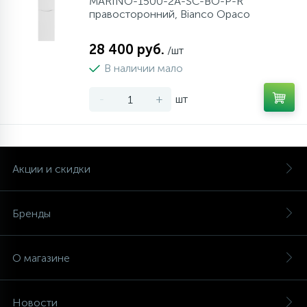
MARINO-1500-2A-SC-BO-P-R
правосторонний, Bianco Opaco
28 400 руб.
/шт
В наличии мало
-
+
шт
Акции и скидки
Бренды
О магазине
Новости