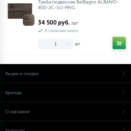
Тумба подвесная BelBagno ALBANO-
800-2C-SO-RNG
34 500 руб.
/шт
В наличии мало
-
+
шт
Акции и скидки
Бренды
О магазине
Новости