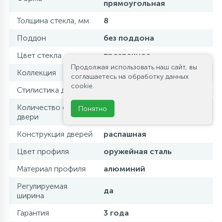
прямоугольная
Толщина стекла, мм
8
Поддон
без поддона
Цвет стекла
прозрачное
Продолжая использовать наш сайт, вы
Коллекция
SLIDER
соглашаетесь на обработку данных
cookie.
Стилистика дизайна
современный стиль
Количество секций
Понятно
2
двери
Конструкция дверей
распашная
Цвет профиля
оружейная сталь
Материал профиля
алюминий
Регулируемая
да
ширина
Гарантия
3 года