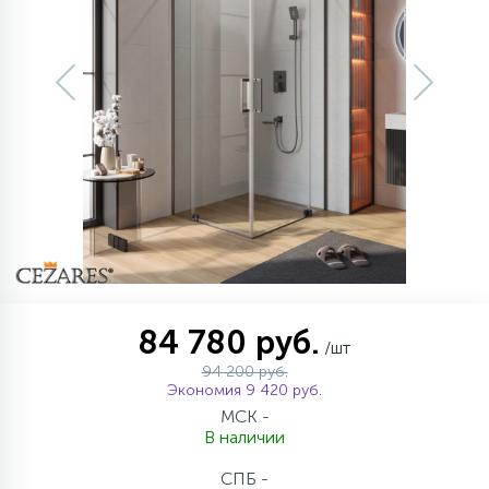
957
34
17
4
Оплата
Комплектующие
Душевые кабины
Гигиенические души
Стаканы для ванной
20
72
13
Гарантия
Комплектующие
На борт ванны
Щетки для унитаза
11
Возврат товара
Ручные души
4
Контакты
Верхние души
60
Дополнительные аксессуары
84 780 руб.
/шт
94 200 руб.
71
Душевые стойки
Экономия 9 420 руб.
МСК -
В наличии
9
Душевые гарнитуры
СПБ -