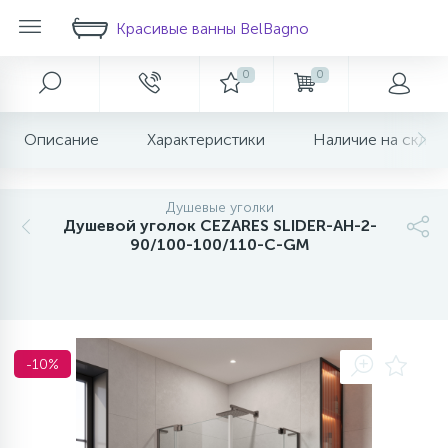
Красивые ванны BelBagno
0
0
Главное меню
Душевые ограждения
Ванны
Мебель для ванной
Унитазы
Раковины
Биде
Смесители
Аксессуары для ванной
Инсталляции
Описание
Характеристики
Наличие на склад
1073
166
118
38
21
19
19
2
Скидка на любой товар в корзине!
Главная
Комплектующие-раковин
Душевые уголки
Акриловые ванны
Классическая мебель
Напольные компакты
Напольное биде
Для раковины
Бумагодержатели
Инсталляции
700
332
109
101
20
50
72
9
4
Душевые уголки
Акции и скидки
Душевые двери
Ванна из искусственного камня
Современная мебель
Подвесные унитазы
Накладные
Подвесное биде
Для ванны и душа
Диспенсеры
Кнопки для инсталляций
Душевой уголок CEZARES SLIDER-AH-2-
90/100-100/110-C-GM
115
20
52
94
16
3
О магазине
Шторки для ванны
Комплектующие ванны
Шкафы пеналы
Приставные унитазы
С пьедесталом
Для кухни
Крючки для полотенец
202
120
65
75
14
15
Новости
Комплектующие
Душевые поддоны
Сливы переливы
Зеркала
Скрытого монтажа
Мыльницы
-10%
257
20
50
8
Доставка
Душевые перегородки
Зеркальные шкафы
Для биде
Полотенцедержатели