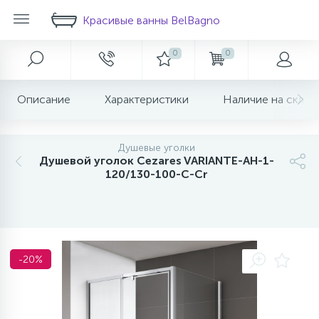
Красивые ванны BelBagno
0
0
Главное меню
Душевые ограждения
Ванны
Мебель для ванной
Унитазы
Раковины
Биде
Смесители
Аксессуары для ванной
Инсталляции
Описание
Характеристики
Наличие на склад
1073
166
118
38
25
19
19
2
Скидка на любой товар в корзине!
Главная
Комплектующие-раковин
Душевые уголки
Акриловые ванны
Классическая мебель
Напольные компакты
Напольное биде
Для раковины
Бумагодержатели
Инсталляции
332
690
109
123
20
50
72
9
4
Душевые уголки
Акции и скидки
Душевые двери
Ванна из искусственного камня
Современная мебель
Подвесные унитазы
Накладные
Подвесное биде
Для ванны и душа
Диспенсеры
Кнопки для инсталляций
Душевой уголок Cezares VARIANTE-AH-1-
120/130-100-C-Cr
115
20
52
94
16
3
О магазине
Шторки для ванны
Комплектующие ванны
Шкафы пеналы
Приставные унитазы
С пьедесталом
Для кухни
Крючки для полотенец
202
120
65
75
14
15
Новости
Комплектующие
Душевые поддоны
Сливы переливы
Зеркала
Скрытого монтажа
Мыльницы
-20%
257
20
50
8
Доставка
Душевые перегородки
Зеркальные шкафы
Для биде
Полотенцедержатели