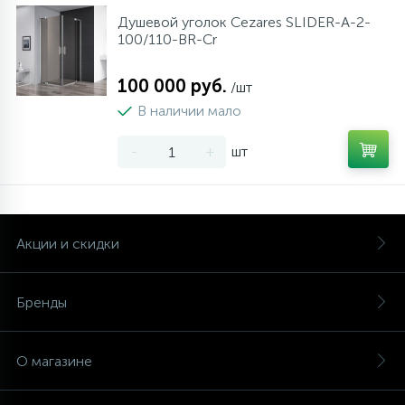
Душевой уголок Cezares SLIDER-A-2-
100/110-BR-Cr
100 000 руб.
/шт
В наличии мало
-
+
шт
Акции и скидки
Бренды
О магазине