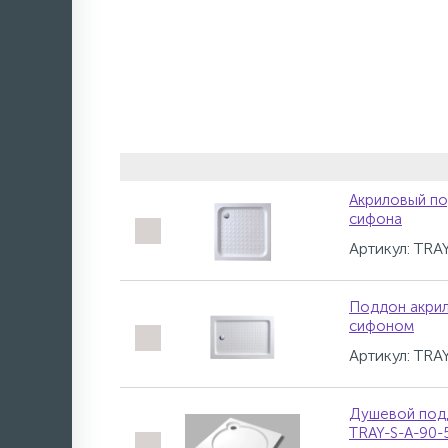
Акриловый по
сифона
Артикул: TR
Поддон акрил
сифоном
Артикул: TR
Душевой подд
TRAY-S-A-90-