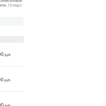
(силиконовые
ли, ) 1 год с
00
руб.
00
руб.
00
руб.