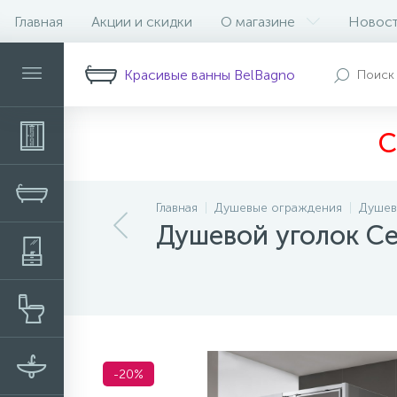
Главная
Акции и скидки
О магазине
Новос
Описание
Характеристики
Н
Красивые ванны BelBagno
С
Главная
Душевые ограждения
Душев
Душевой уголок C
-20%