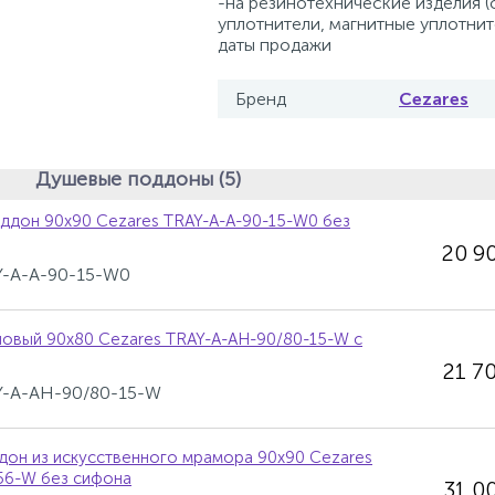
-на резинотехнические изделия 
уплотнители, магнитные уплотните
даты продажи
Бренд
Cezares
Душевые поддоны (5)
ддон 90х90 Cezares TRAY-A-A-90-15-W0 без
20 9
AY-A-A-90-15-W0
овый 90х80 Cezares TRAY-A-AH-90/80-15-W с
21 7
AY-A-AH-90/80-15-W
он из искусственного мрамора 90х90 Cezares
56-W без сифона
31 0