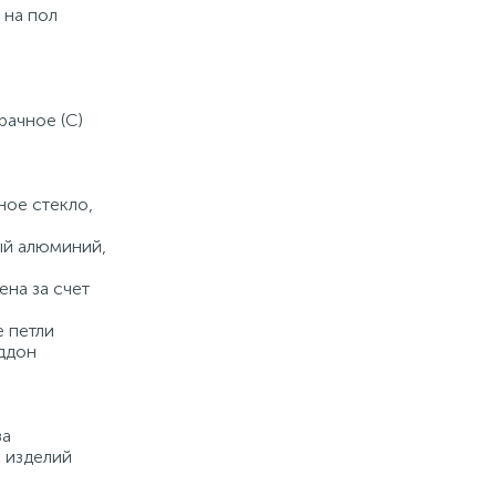
 на пол
Купить
рачное (C)
ное стекло,
ый алюминий,
ена за счет
е петли
ддон
за
 изделий