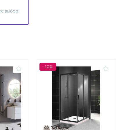
те выбор!
-10%