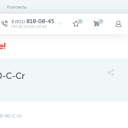
Контакты
818-08-45
8 (911)
0
0
ПН-ВС10:00-19:00
е!
0-C-Cr
42 720 руб.
/шт
0-90-C-Cr
-
+
шт