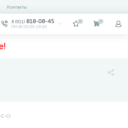
Контакты
818-08-45
8 (911)
0
0
ПН-ВС10:00-19:00
е!
25 680 руб.
/шт
-C-Cr
-
+
шт