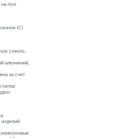
 на пол
Купить
рачное (C)
ное стекло,
ый алюминий,
ена за счет
е петли
ддон
за
 изделий
(силиконовые