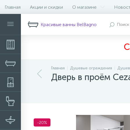
Главная
Акции и скидки
О магазине
Новос
Описание
Характеристики
Н
Красивые ванны BelBagno
С
Главная
Душевые ограждения
Душев
Дверь в проём Cez
-20%