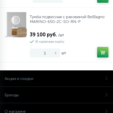
Тумба подвесная с раковиной BelBagno
MARINO-650-2C-SO-RN-P
39 100 руб.
/шт
В наличии мало
-
+
шт
Акции и скидки
Бренды
О магазине