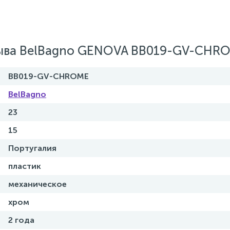
мыва BelBagno GENOVA BB019-GV-CHR
BB019-GV-CHROME
BelBagno
23
15
Португалия
пластик
механическое
хром
2 года