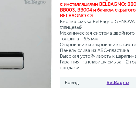
с инсталляциями BELBAGNO: BB0
BB003, BB004 и бачком скрытог
BELBAGNO CS
Кнопка смыва BelBagno GENOVA
глянцевый
Механическая система двойного
Толщина - 6.5 мм
Открывание и закрывание с систе
Панель слива из АБС-пластика
Высокая устойчивость к царапин
Гарантия: на клавишу смыва - 2 го
продажи
Бренд
BelBagno