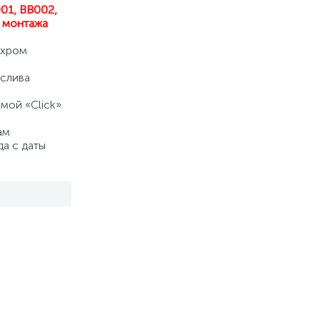
01, BB002,
о монтажа
 хром
 слива
мой «Click»
ам
да с даты