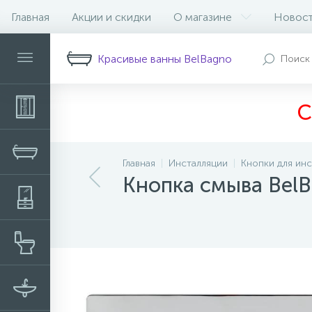
Главная
Акции и скидки
О магазине
Новос
Описание
Характеристики
Н
Красивые ванны BelBagno
С
Главная
Инсталляции
Кнопки для ин
Кнопка смыва Be