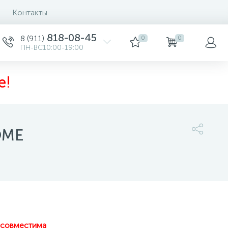
Контакты
818-08-45
8 (911)
0
0
ПН-ВС10:00-19:00
е!
OME
8 000 руб.
/шт
-
+
шт
Купить
 совместима