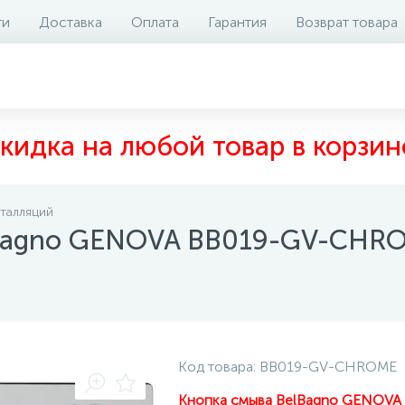
ти
Доставка
Оплата
Гарантия
Возврат товара
аличие на складе
Отзывы
0
кидка на любой товар в корзин
сталляций
lBagno GENOVA BB019-GV-CHR
Код товара:
BB019-GV-CHROME
Кнопка смыва BelBagno GENOVA