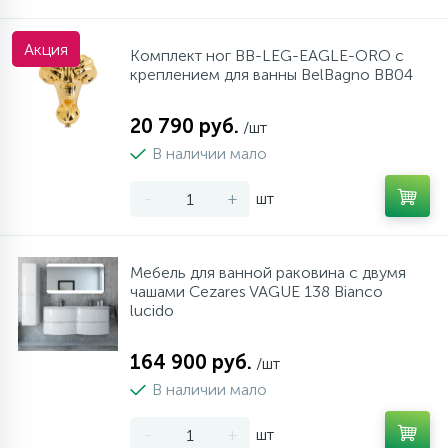
Акция
Комплект ног BB-LEG-EAGLE-ORO с
креплением для ванны BelBagno BB04
20 790 руб.
/шт
В наличии мало
-
+
шт
Мебель для ванной раковина с двумя
чашами Cezares VAGUE 138 Bianco
lucido
164 900 руб.
/шт
В наличии мало
-
+
шт