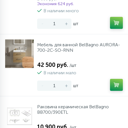
Экономия 624 руб.
В наличии много
-
+
шт
Мебель для ванной BelBagno AURORA-
700-2C-SO-RNN
42 500 руб.
/шт
В наличии мало
-
+
шт
Раковина керамическая BelBagno
BB700/390ETL
10 900 руб.
/шт