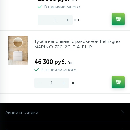
В наличии много
-
+
шт
Тумба напольная с раковиной BelBagno
MARINO-700-2C-PIA-BL-P
46 300 руб.
/шт
В наличии много
-
+
шт
Акции и скидки