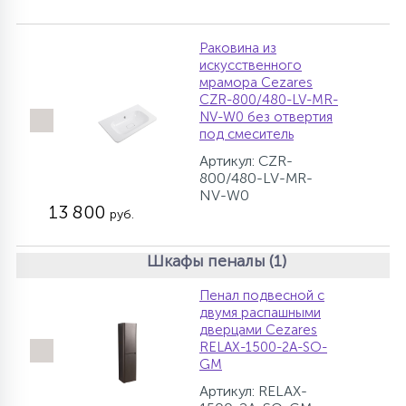
Раковина из
искусственного
мрамора Cezares
CZR-800/480-LV-MR-
NV-W0 без отвертия
под смеситель
Артикул: CZR-
800/480-LV-MR-
NV-W0
13 800
руб.
Шкафы пеналы (1)
Пенал подвесной с
двумя распашными
дверцами Cezares
RELAX-1500-2A-SO-
GM
Артикул: RELAX-