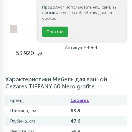
Продолжая использовать наш сайт, вы
Пенал подвесной с
соглашаетесь на обработку данных
двумя распашными
cookie.
дверцами,
реверсивный Cezares
Понятно
TIFFANY 54964 Nero
grafite
Артикул: 54964
53 920
руб.
Характеристики Мебель для ванной
Cezares TIFFANY 60 Nero grafite
Бренд
Cezares
Ширина, см
63.8
Глубина, см
47.6
Высота, см
54.9