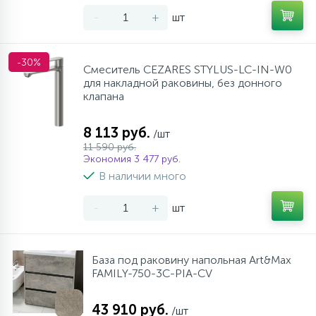
-
+
шт
-30%
Смеситель CEZARES STYLUS-LC-IN-W0
для накладной раковины, без донного
клапана
8 113 руб.
/шт
11 590 руб.
Экономия 3 477 руб.
В наличии много
-
+
шт
База под раковину напольная Art&Max
FAMILY-750-3C-PIA-CV
43 910 руб.
/шт