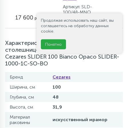
Артикул: SLD-
100/48-MNO
17 600
руб.
Продолжая использовать наш сайт, вы
соглашаетесь на обработку данных
cookie.
Характеристики Мебель для ванной со
Понятно
столешницей и накладной раковиной
Cezares SLIDER 100 Bianco Opaco SLIDER-
1000-1C-SO-BO
Бренд
Cezares
Ширина, см
100
Глубина, см
48
Высота, см
31,9
Материал
искусственный мрамор
раковины