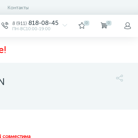
Контакты
818-08-45
8 (911)
0
0
ПН-ВС10:00-19:00
е!
N
5 000 руб.
/шт
-
+
шт
Купить
N совместима