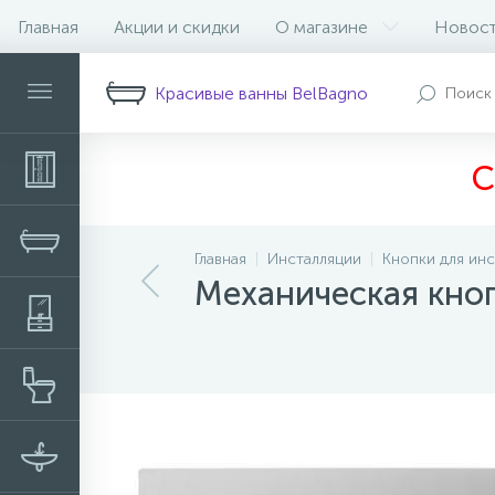
Главная
Акции и скидки
О магазине
Новос
Описание
Характеристики
Н
Красивые ванны BelBagno
С
Главная
Инсталляции
Кнопки для ин
Механическая кноп