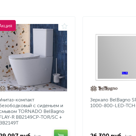
Акция
Унитаз-компакт
Зеркало BelBagno 
безободковый с сиденьем и
1000-800-LED-TCH
смывом TORNADO BelBagno
FLAY-R BB2149CP-TOR/SC +
BB2149T