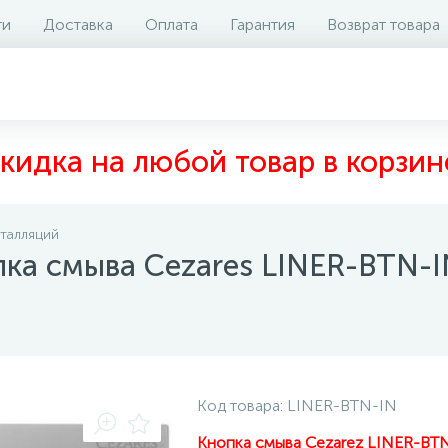
ти
Доставка
Оплата
Гарантия
Возврат товара
аличие на складе
Отзывы
0
кидка на любой товар в корзин
сталляций
ка смыва Cezares LINER-BTN-I
Код товара:
LINER-BTN-IN
Кнопка смыва Cezarez LINER-BT