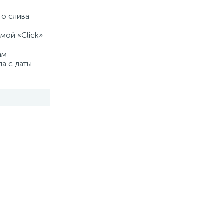
го слива
мой «Click»
ам
да с даты