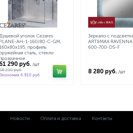
Душевой уголок Cezares
Зеркало с подсветк
PLANE-AH-1-160/80-C-GM,
ART&MAX RAVENNA 
160х80х195, профиль
600-700-DS-F
оружейная сталь, стекло
прозрачное
61 290 руб.
/шт
68 100 руб.
8 280 руб.
/шт
Экономия 6 810 руб.
Новости
Оплата и доставка
Контакты