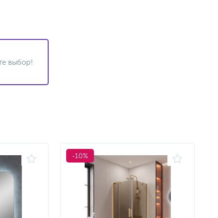
те выбор!
-10%