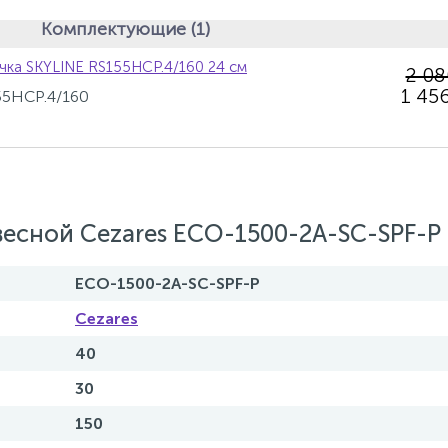
Комплектующие (1)
чка SKYLINE RS155HCP.4/160 24 см
2 0
1 456
55HCP.4/160
есной Cezares ECO-1500-2A-SC-SPF-P
ECO-1500-2A-SC-SPF-P
Cezares
40
30
150