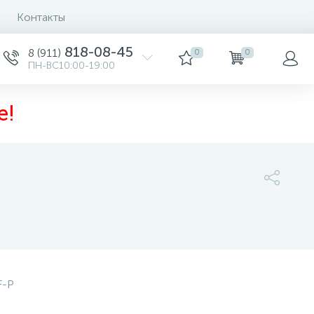
Контакты
0
818-08-45
8 (911)
0
0
ПН-ВС10:00-19:00
е!
47 800 руб.
/шт
-
+
шт
F-P
Купить