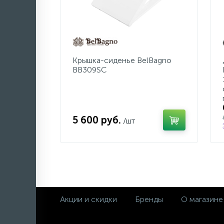
Крышка-сиденье BelBagno
BB309SC
5 600 руб.
/шт
Акции и скидки
Бренды
О магазине