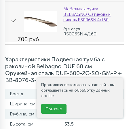
Мебельная ручка
BELBAGNO Cатиновый
никель RS006SN.4/160
Артикул:
RS006SN.4/160
700 руб.
Характеристики Подвесная тумба с
раковиной Belbagno DUE 60 см
Оружейная сталь DUE-600-2C-SO-GM-P +
BB-8076-3-60
Продолжая использовать наш сайт, вы
соглашаетесь на обработку данных
Бренд
BelBagno
cookie.
Ширина, см
61,5
Понятно
Глубина, см
43
Высота, см
53,5