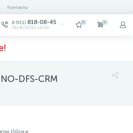
Контакты
818-08-45
8 (911)
0
0
ПН-ВС10:00-19:00
е!
 UNO-DFS-CRM
1 375 руб.
/шт
-
+
шт
нгом 150см и