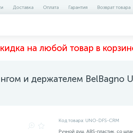
ти
Доставка
Оплата
Гарантия
Возврат товара
аличие на складе
Отзывы
0
кидка на любой товар в корзин
ангом и держателем BelBagno
Код товара:
UNO-DFS-CRM
Ручной душ, ABS-пластик, со шла