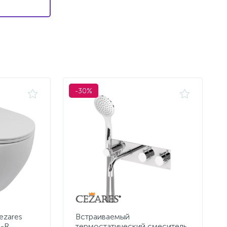
-30%
ezares
Встраиваемый
H-R
термостатический смеситель