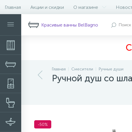
Главная
Акции и скидки
О магазине
Новос
Описание
Характеристики
Н
Красивые ванны BelBagno
С
Главная
Смесители
Ручные души
Ручной душ со шл
-50%