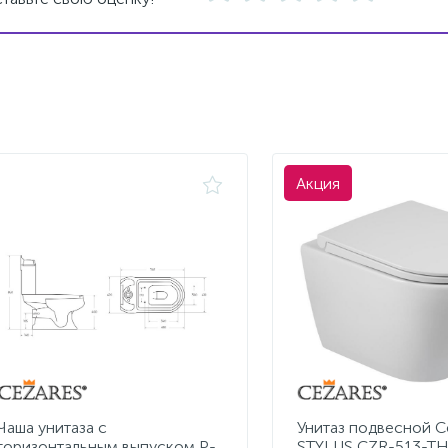
Акция
Чаша унитаза с
Унитаз подвесной C
горизонтальным выпуском P-
STYLUS CZR-513-T