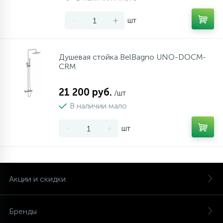
-
+
шт
Душевая стойка BelBagno UNO-DOCM-
CRM
21 200 руб.
/шт
В наличии мало
-
+
шт
Акции и скидки
Бренды