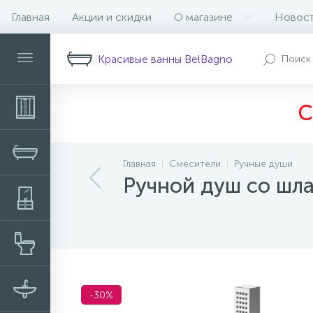
Главная
Акции и скидки
О магазине
Новос
Описание
Характеристики
Н
Красивые ванны BelBagno
С
Главная
Смесители
Ручные души
Ручной душ со шл
-30%