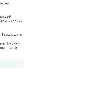
телей,
Купить
зделий
отехнических
 1 год с даты
елю (гибкий
для лейки)