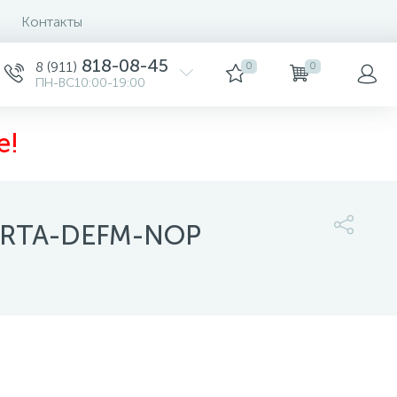
Контакты
818-08-45
8 (911)
0
0
ПН-ВС10:00-19:00
е!
PORTA-DEFM-NOP
16 954 руб.
/шт
-
+
шт
а