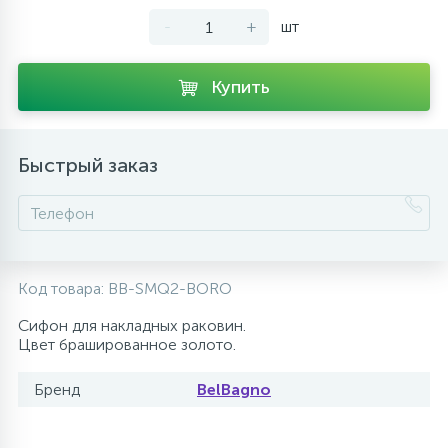
-
+
шт
10
Напольные смесители
Купить
19
Душевые системы
Быстрый заказ
Код товара:
BB-SMQ2-BORO
Сифон для накладных раковин.
Цвет брашированное золото.
Бренд
BelBagno