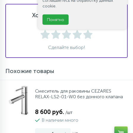
соглашаетесь на обработку данных
cookie.
Хотите оставить отзыв?
Понятно
Поставьте свою оценку!
Сделайте выбор!
Похожие товары
Cмеситель для раковины CEZARES
RELAX-LS2-01-W0 без донного клапана
8 600 руб.
/шт
В наличии много