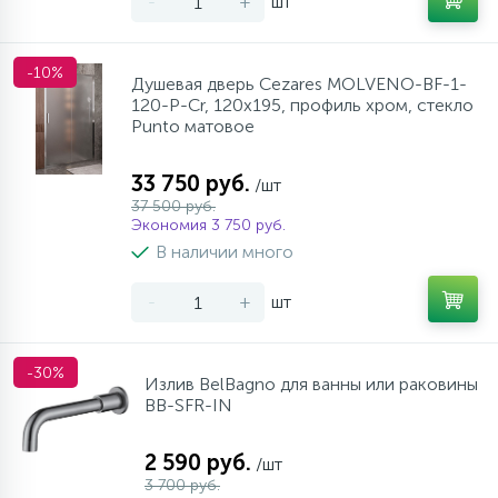
-
+
шт
-10%
Душевая дверь Cezares MOLVENO-BF-1-
120-P-Cr, 120х195, профиль хром, стекло
Punto матовое
33 750 руб.
/шт
37 500 руб.
Экономия 3 750 руб.
В наличии много
-
+
шт
-30%
Излив BelBagno для ванны или раковины
BB-SFR-IN
2 590 руб.
/шт
3 700 руб.