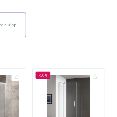
те выбор!
-10%