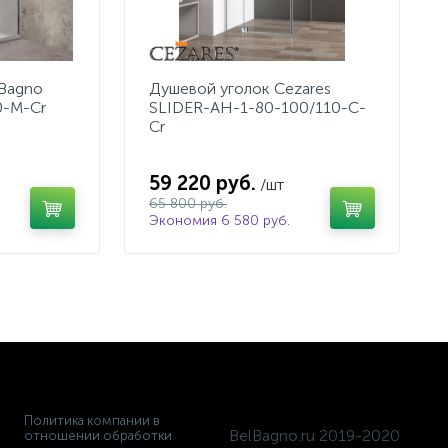
lBagno
Душевой уголок Cezares
0-M-Cr
SLIDER-AH-1-80-100/110-C-
Cr
59 220 руб.
/шт
65 800 руб.
Экономия 6 580 руб.
Политика компании в
BelBagno.ru 2019-2020
отношении обработки