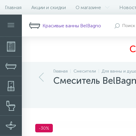
Главная
Акции и скидки
О магазине
Новос
Описание
Характеристики
Н
Красивые ванны BelBagno
С
Главная
Смесители
Для ванны и душ
Смеситель BelBag
-30%