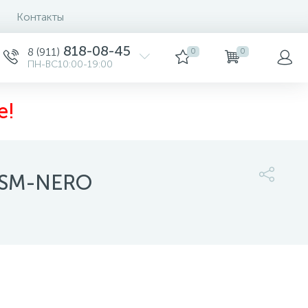
Контакты
818-08-45
8 (911)
0
0
ПН-ВС10:00-19:00
е!
VASM-NERO
8 750 руб.
/шт
-
+
шт