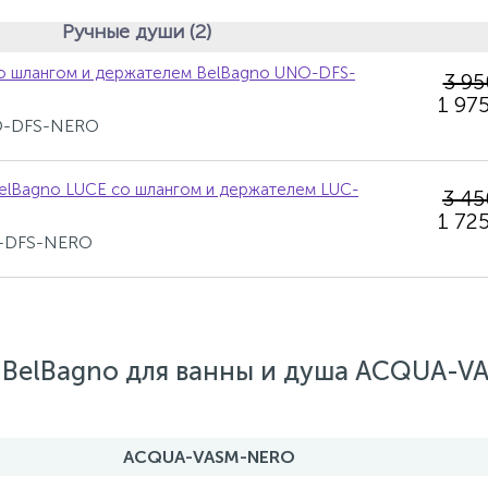
Ручные души (2)
о шлангом и держателем BelBagno UNO-DFS-
3 9
1 975
NO-DFS-NERO
elBagno LUCE со шлангом и держателем LUC-
3 4
1 725
C-DFS-NERO
 BelBagno для ванны и душа ACQUA-V
ACQUA-VASM-NERO