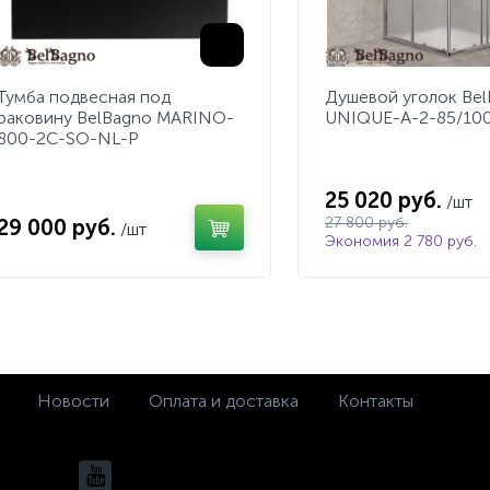
Тумба подвесная под
Душевой уголок Be
раковину BelBagno MARINO-
UNIQUE-A-2-85/10
800-2C-SO-NL-P
25 020 руб.
/шт
27 800 руб.
29 000 руб.
/шт
Экономия 2 780 руб.
Новости
Оплата и доставка
Контакты