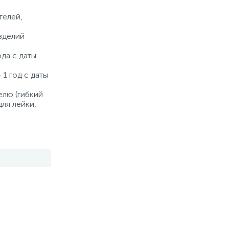
а
Купить
телей,
зделий
ода с даты
 1 год с даты
елю (гибкий
для лейки,