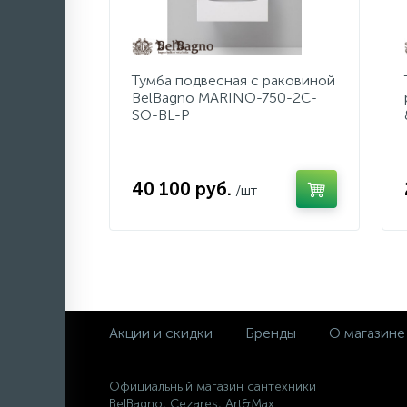
Тумба подвесная с раковиной
BelBagno MARINO-750-2C-
SO-BL-P
40 100 руб.
/шт
Акции и скидки
Бренды
О магазине
Официальный магазин сантехники
BelBagno, Cezares, Art&Max.