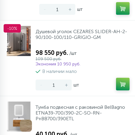
-
+
шт
-10%
Душевой уголок CEZARES SLIDER-AH-2-
90/100-100/110-GRIGIO-GM
98 550 руб.
/шт
109 500 руб.
Экономия 10 950 руб.
В наличии мало
-
+
шт
Тумба подвесная с раковиной BelBagno
ETNA39-700/390-2C-SO-RN-
P+BB700/390ETL
40 100 руб.
/шт