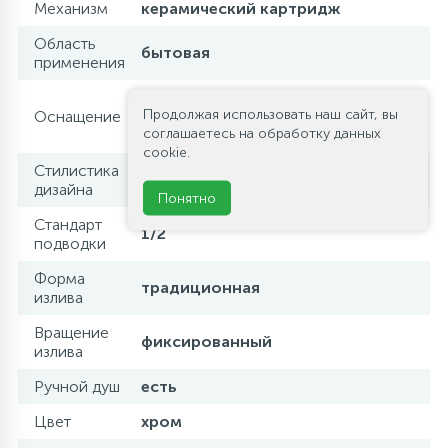
Механизм
керамический картридж
Область
бытовая
применения
аэратор / держатель для
Продолжая использовать наш сайт, вы
Оснащение
душевой лейки / душевая лейка /
соглашаетесь на обработку данных
душевой шланг / эксцентрики
cookie.
Стилистика
современный стиль
дизайна
Понятно
Стандарт
1/2
подводки
Форма
традиционная
излива
Вращение
фиксированный
излива
Ручной душ
есть
Цвет
хром