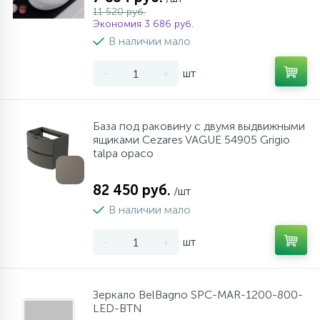
11 520 руб.
Экономия 3 686 руб.
В наличии мало
-
+
шт
База под раковину с двумя выдвижными
ящиками Cezares VAGUE 54905 Grigio
talpa opaco
82 450 руб.
/шт
В наличии мало
-
+
шт
Зеркало BelBagno SPC-MAR-1200-800-
LED-BTN