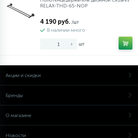
RELAX-THD-65-NOP
4 190 руб.
/шт
В наличии много
-
+
шт
Акции и скидки
Бренды
О магазине
Новости