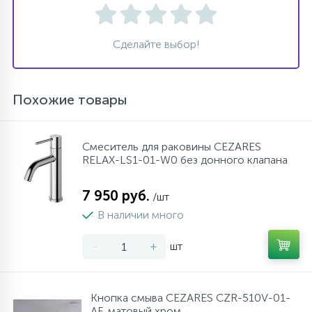
Сделайте выбор!
Похожие товары
Cмеситель для раковины CEZARES
RELAX-LS1-01-W0 без донного клапана
7 950 руб.
/шт
В наличии много
-
+
шт
Кнопка смыва CEZARES CZR-510V-01-
AF, матовый хром