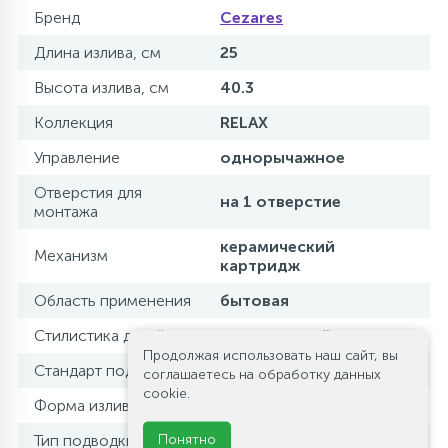
Бренд
Cezares
Длина излива, см
25
Высота излива, см
40.3
Коллекция
RELAX
Управление
однорычажное
Отверстия для
на 1 отверстие
монтажа
керамический
Механизм
картридж
Область применения
бытовая
Стилистика дизайна
современный стиль
Продолжая использовать наш сайт, вы
Стандарт подводки
1/2
соглашаетесь на обработку данных
cookie.
Форма излива
традиционная
Понятно
Тип подводки
гибкая