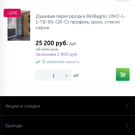
-10%
Душевая перегородка BelBagno UNO-L-
1-TB-90-GR-Cr профиль хром, стекло
серое
25 200 руб.
/шт
28 000 руб.
Экономия 2 800 руб.
В наличии много
-
+
шт
Акции и скидки
Бренды