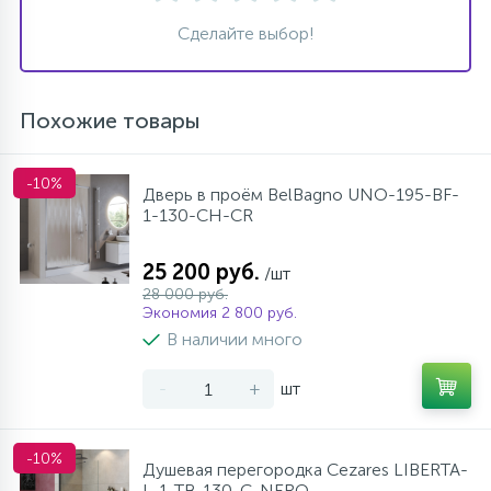
Сделайте выбор!
Похожие товары
-10%
Дверь в проём BelBagno UNO-195-BF-
1-130-CH-CR
25 200 руб.
/шт
28 000 руб.
Экономия 2 800 руб.
В наличии много
-
+
шт
-10%
Душевая перегородка Cezares LIBERTA-
L-1-TB-130-C-NERO