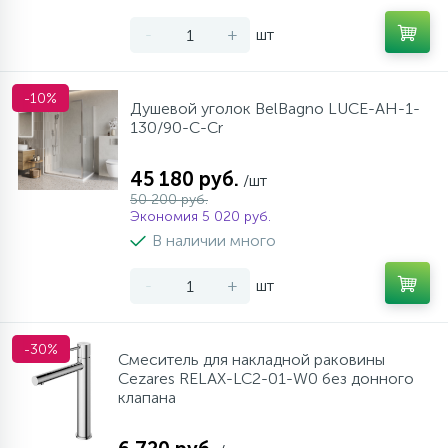
-
+
шт
-10%
Душевой уголок BelBagno LUCE-AH-1-
130/90-C-Cr
45 180 руб.
/шт
50 200 руб.
Экономия 5 020 руб.
В наличии много
-
+
шт
-30%
Смеситель для накладной раковины
Cezares RELAX-LC2-01-W0 без донного
клапана