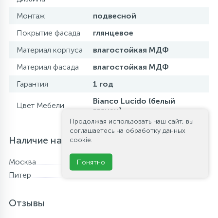
Монтаж
подвесной
Покрытие фасада
глянцевое
Материал корпуса
влагостойкая МДФ
Материал фасада
влагостойкая МДФ
Гарантия
1 год
Bianco Lucido (белый
Цвет Мебели
глянец)
Продолжая использовать наш сайт, вы
соглашаетесь на обработку данных
Наличие на складе
cookie.
Москва
В наличии
Понятно
Питер
В наличии
Отзывы