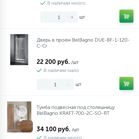
В наличии много
-
+
шт
Дверь в проём BelBagno DUE-BF-1-120-
C-Cr
22 200 руб.
/шт
В наличии мало
-
+
шт
Тумба подвесная под столешницу
BelBagno KRAFT-700-2C-SO-RT
34 100 руб.
/шт
В наличии много