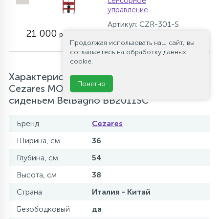
сенсорное
управление
Артикул: CZR-301-S
21 000
руб.
Продолжая использовать наш сайт, вы
соглашаетесь на обработку данных
cookie.
Характеристики Унитаз подвесной
Понятно
Cezares MOLVENO CZR-2468-TH-R с
сиденьем BelBagno BB2011SC
Бренд
Cezares
Ширина, см
36
Глубина, см
54
Высота, см
38
Страна
Италия - Китай
Безободковый
да