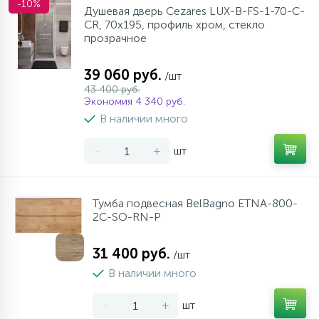
-10%
Душевая дверь Cezares LUX-B-FS-1-70-C-
CR, 70х195, профиль хром, стекло
прозрачное
39 060 руб.
/шт
43 400 руб.
Экономия 4 340 руб.
В наличии много
-
+
шт
Тумба подвесная BelBagno ETNA-800-
2C-SO-RN-P
31 400 руб.
/шт
В наличии много
-
+
шт