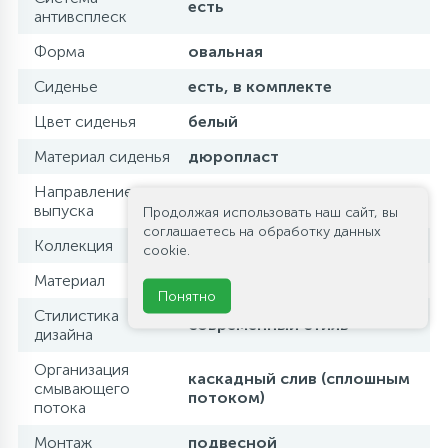
есть
антивсплеск
Форма
овальная
Сиденье
есть, в комплекте
Цвет сиденья
белый
Материал сиденья
дюропласт
Направление
горизонтальный
выпуска
Продолжая использовать наш сайт, вы
соглашаетесь на обработку данных
Коллекция
STYLUS
cookie.
Материал
фаянс
Понятно
Стилистика
современный стиль
дизайна
Организация
каскадный слив (сплошным
смывающего
потоком)
потока
Монтаж
подвесной