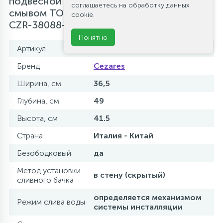
подвесной безободковый с сиденьем и
соглашаетесь на обработку данных
смывом TORNADO Cezares RELAX-TOR
cookie.
CZR-38088-49-TH-TOR/SC
Понятно
Артикул
CZR-38088-49-TH-TOR/SC
Бренд
Cezares
Ширина, см
36,5
Глубина, см
49
Высота, см
41.5
Страна
Италия - Китай
Безободковый
да
Метод установки
в стену (скрытый)
сливного бачка
определяется механизмом
Режим слива воды
системы инсталляции