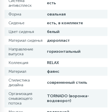
Система
есть
антивсплеск
Форма
овальная
Сиденье
есть, в комплекте
Цвет сиденья
белый
Материал сиденья
дюропласт
Направление
горизонтальный
выпуска
Коллекция
RELAX
Материал
фаянс
Стилистика
современный стиль
дизайна
Организация
TORNADO (воронка-
смывающего
водоворот)
потока
Монтаж
подвесной