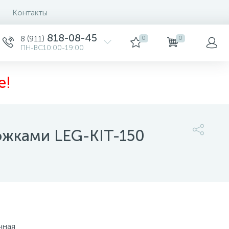
Контакты
818-08-45
8 (911)
0
0
ПН-ВС10:00-19:00
е!
ожками LEG-KIT-150
38 300 руб.
/шт
-
+
шт
Купить
чная