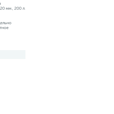
я
20 мм., 200 л.
дельно
ртное