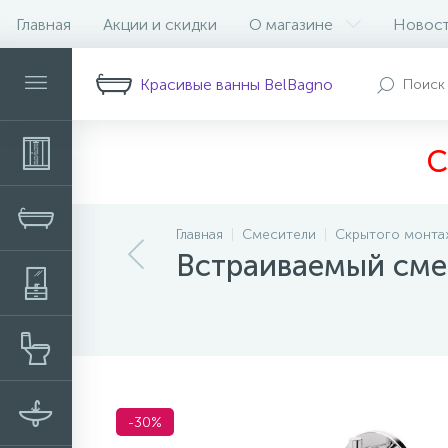
Главная
Акции и скидки
О магазине
Новос
Описание
Характеристики
Н
Красивые ванны BelBagno
С
Главная
Смесители
Скрытого монта
Встраиваемый сме
-30%