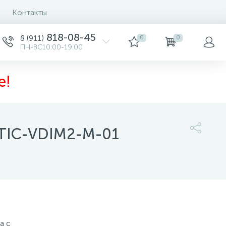
Контакты
818-08-45
8 (911)
0
0
ПН-ВС10:00-19:00
е!
UTIC-VDIM2-M-01
17 255 руб.
/шт
-
+
шт
а с