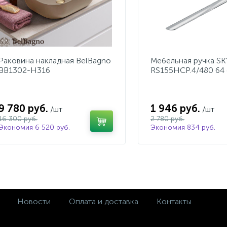
Раковина накладная BelBagno
Мебельная ручка S
BB1302-H316
RS155HCP.4/480 64
9 780 руб.
1 946 руб.
/шт
/шт
16 300 руб.
2 780 руб.
Экономия 6 520 руб.
Экономия 834 руб.
Новости
Оплата и доставка
Контакты