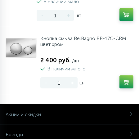
В наличии мало
-
+
шт
Кнопка смыва BelBagno BB-17C-CRM
цвет хром
2 400 руб.
/шт
В наличии много
-
+
шт
Акции и скидки
Бренды