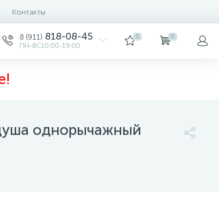
Контакты
818-08-45
8 (911)
0
0
ПН-ВС10:00-19:00
е!
 душа однорычажный
91 800 руб.
/шт
Купить