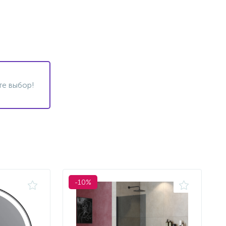
те выбор!
-10%