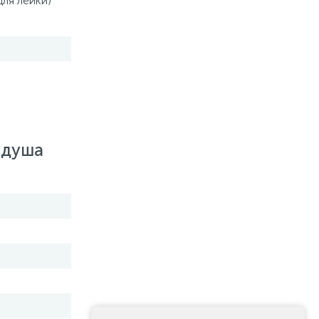
для лейки)
 душа