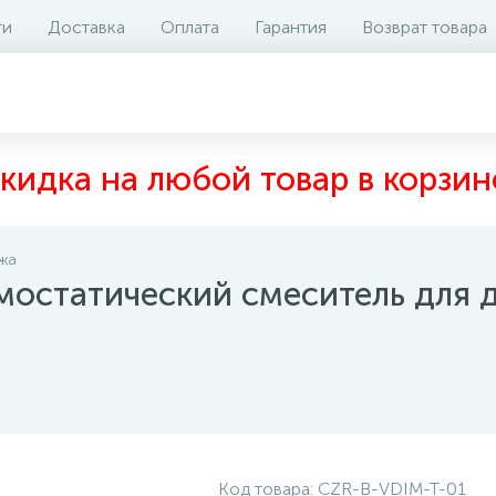
ти
Доставка
Оплата
Гарантия
Возврат товара
аличие на складе
Отзывы
0
кидка на любой товар в корзин
жа
мостатический смеситель для
Код товара:
CZR-B-VDIM-T-01