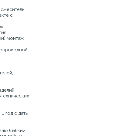
Заказать товар
 смеситель
екте с
дж
тия
ый) монтаж
допроводной
а
телей,
зделий
отехнических
 1 год с даты
елю (гибкий