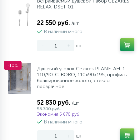
Встраиваемый душевой набор CEZARES
RELAX-DSET-01
22 550 руб.
/шт
В наличии много
-
+
шт
-10%
Душевой уголок Cezares PLANE-AH-1-
110/90-C-BORO, 110х90х195, профиль
брашированное золото, стекло
прозрачное
52 830 руб.
/шт
58 700 руб.
Экономия 5 870 руб.
В наличии много
-
+
шт