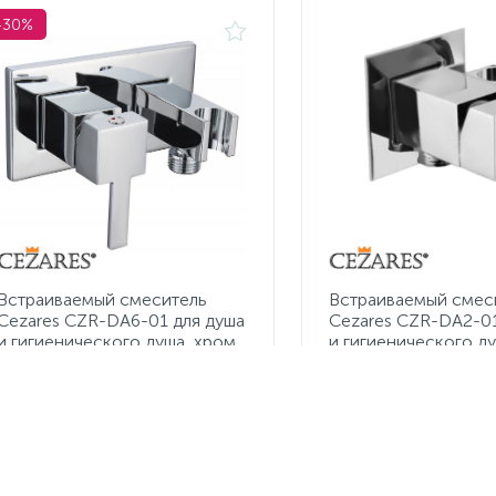
-30%
Встраиваемый cмеситель
Встраиваемый смес
Cezares CZR-DA6-01 для душа
Cezares CZR-DA2-01
и гигиенического душа, хром
и гигиенического д
5 761 руб.
/шт
8 230 руб.
8 050 руб.
/шт
Экономия 2 469 руб.