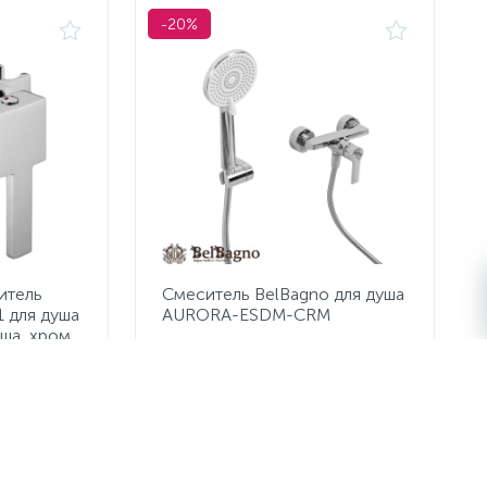
-20%
итель
Смеситель BelBagno для душа
 для душа
AURORA-ESDM-CRM
уша, хром
6 360 руб.
/шт
7 950 руб.
Экономия 1 590 руб.