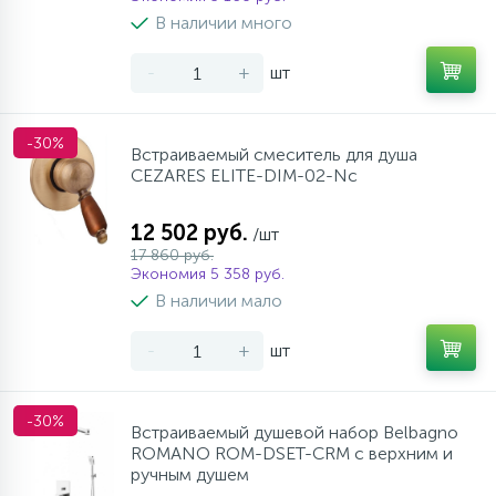
957
17
4
В наличии много
Оплата
Комплектующие
Душевые кабины
Стаканы для ванной
-
+
шт
20
72
Гарантия
Комплектующие
Щетки для унитаза
-30%
Встраиваемый смеситель для душа
CEZARES ELITE-DIM-02-Nc
Возврат товара
12 502 руб.
/шт
Контакты
17 860 руб.
Экономия 5 358 руб.
В наличии мало
-
+
шт
-30%
Встраиваемый душевой набор Belbagno
ROMANO ROM-DSET-CRM с верхним и
ручным душем