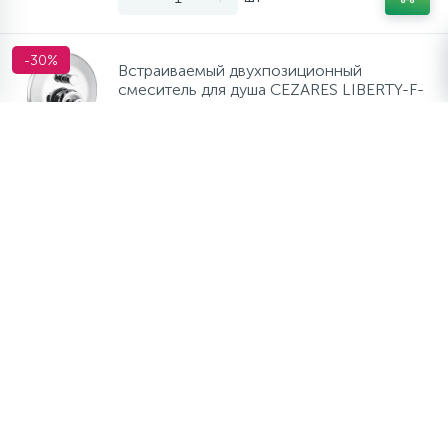
-30%
Встраиваемый двухпозиционный
смеситель для душа CEZARES LIBERTY-F-
VDIM-01
9 296 руб.
/шт
13 280 руб.
Экономия 3 984 руб.
В наличии много
-
+
шт
-30%
Встраиваемый смеситель для душа
CEZARES NAUTIC-DIM-NOP
10 108 руб.
/шт
14 440 руб.