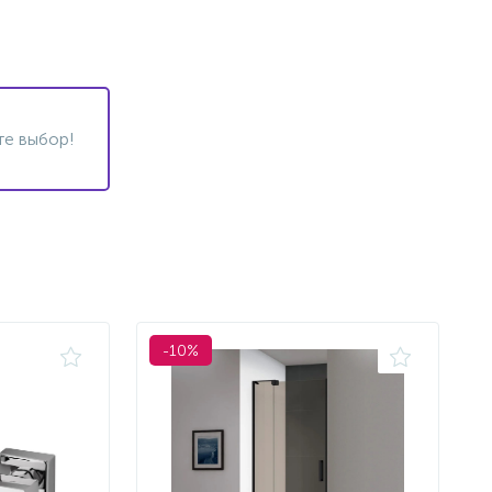
те выбор!
-10%