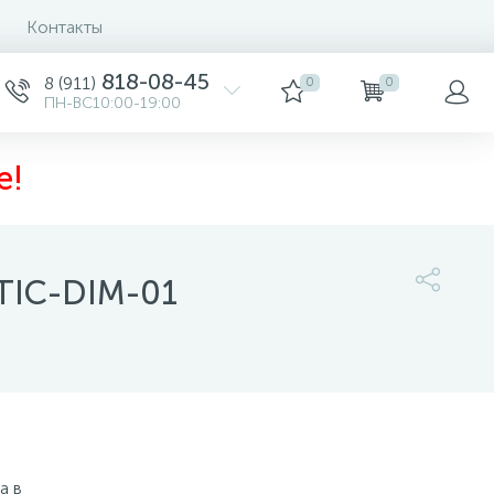
Контакты
818-08-45
8 (911)
0
0
ПН-ВС10:00-19:00
е!
TIC-DIM-01
11 160 руб.
/шт
Купить
Заказать товар
а в