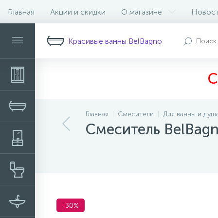
Главная
Акции и скидки
О магазине
Новос
Описание
Характеристики
Н
Красивые ванны BelBagno
С
Главная
Смесители
Для ванны и душ
Смеситель BelBa
-30%