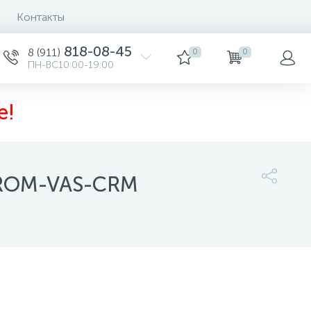
Контакты
818-08-45
8 (911)
0
0
ПН-ВС10:00-19:00
е!
 ROM-VAS-CRM
6 517 руб.
/шт
-
+
шт