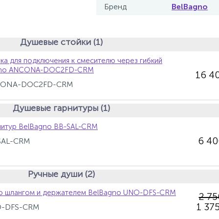
Бренд
BelBagno
Душевые стойки (1)
ка для подключения к смесителю через гибкий
agno ANCONA-DOC2FD-CRM
16 4
NCONA-DOC2FD-CRM
Душевые гарнитуры (1)
нитур BelBagno BB-SAL-CRM
6 4
-SAL-CRM
Ручные души (2)
со шлангом и держателем BelBagno UNO-DFS-CRM
2 7
1 375
O-DFS-CRM