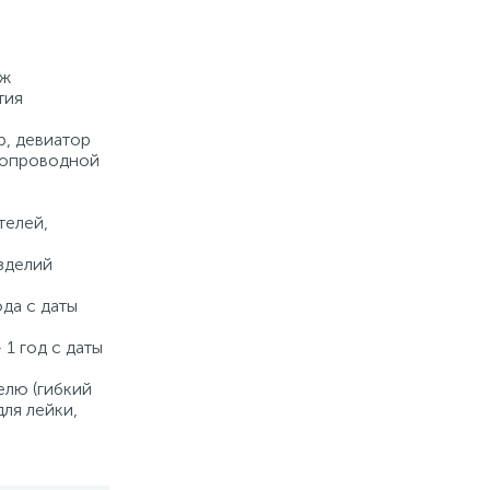
Купить
дж
тия
р, девиатор
допроводной
а
телей,
зделий
ода с даты
 1 год с даты
елю (гибкий
для лейки,