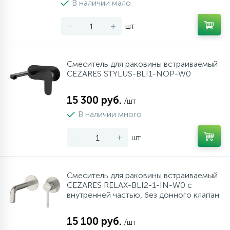
В наличии мало
957
17
4
Оплата
Комплектующие
Душевые кабины
Стаканы для ванной
-
+
шт
20
72
Гарантия
Комплектующие
Щетки для унитаза
Смеситель для раковины встраиваемый
CEZARES STYLUS-BLI1-NOP-W0
Возврат товара
15 300 руб.
/шт
В наличии много
Контакты
-
+
шт
Смеситель для раковины встраиваемый
CEZARES RELAX-BLI2-1-IN-W0 с
внутренней частью, без донного клапан
15 100 руб.
/шт