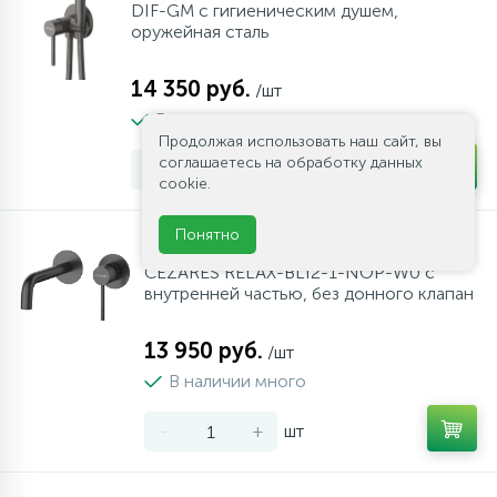
DIF-GM с гигиеническим душем,
оружейная сталь
14 350 руб.
/шт
В наличии много
Продолжая использовать наш сайт, вы
соглашаетесь на обработку данных
-
+
шт
cookie.
Понятно
Смеситель для раковины встраиваемый
CEZARES RELAX-BLI2-1-NOP-W0 с
внутренней частью, без донного клапан
13 950 руб.
/шт
В наличии много
-
+
шт