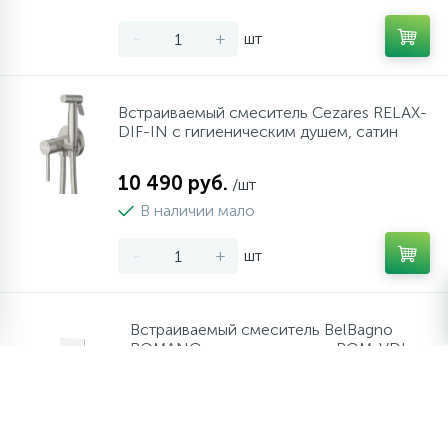
-
+
шт
Встраиваемый смеситель Cezares RELAX-
DIF-IN с гигиеническим душем, сатин
10 490 руб.
/шт
В наличии мало
-
+
шт
Встраиваемый смеситель BelBagno
ROMANO для ванны и душа ROM-VDI-
CRM
10 350 руб.
/шт
В наличии много