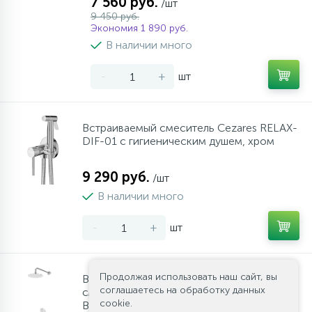
7 560 руб.
/шт
9 450 руб.
Экономия 1 890 руб.
В наличии много
-
+
шт
Встраиваемый смеситель Cezares RELAX-
DIF-01 с гигиеническим душем, хром
9 290 руб.
/шт
В наличии много
-
+
шт
Продолжая использовать наш сайт, вы
Встраиваемый термостатический
соглашаетесь на обработку данных
смеситель для душа однорычажный CZR-
cookie.
B-VDIM-T-01