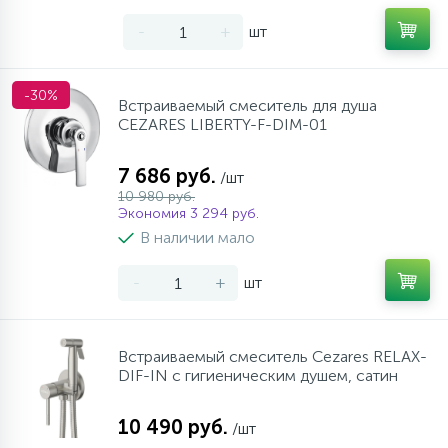
957
17
4
Оплата
Комплектующие
Душевые кабины
Стаканы для ванной
-
+
шт
20
72
Гарантия
Комплектующие
Щетки для унитаза
-30%
Встраиваемый смеситель для душа
CEZARES LIBERTY-F-DIM-01
Возврат товара
7 686 руб.
/шт
10 980 руб.
Экономия 3 294 руб.
Контакты
В наличии мало
-
+
шт
Встраиваемый смеситель Cezares RELAX-
DIF-IN с гигиеническим душем, сатин
10 490 руб.
/шт