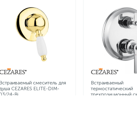
Встраиваемый смеситель для
Встраиваемый
душа CEZARES ELITE-DIM-
термостатический
03/24-Bi
трехпозиционный с
для душа CEZARES L
VDIM3-T-01
23 050 руб.
32 640 руб.
/шт
/шт