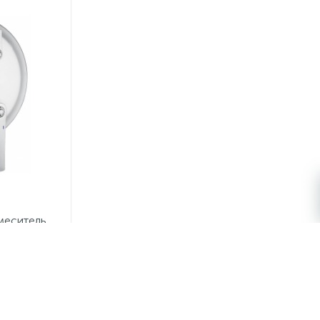
меситель
IBERTY-F-