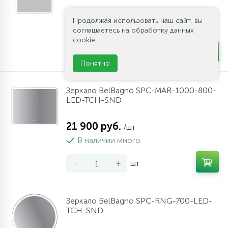
14 600 руб.
/шт
Продолжая использовать наш сайт, вы
В наличии много
соглашаетесь на обработку данных
cookie.
-
+
шт
Понятно
Зеркало BelBagno SPC-MAR-1000-800-
LED-TCH-SND
21 900 руб.
/шт
В наличии много
-
+
шт
Зеркало BelBagno SPC-RNG-700-LED-
TCH-SND