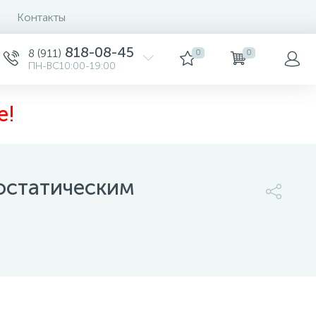
Контакты
818-08-45
8 (911)
0
0
ПН-ВС10:00-19:00
е!
остатическим
36 990 руб.
/шт
-
+
шт