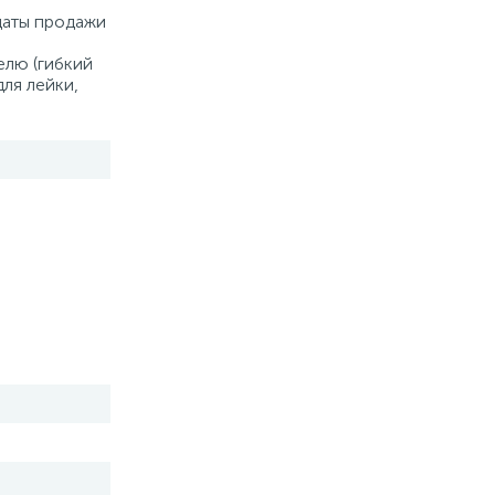
 даты продажи
елю (гибкий
для лейки,