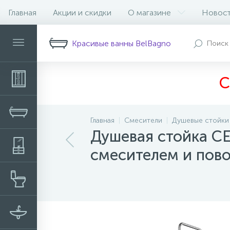
Главная
Акции и скидки
О магазине
Новос
Описание
Характеристики
Н
Красивые ванны BelBagno
С
Главная
Смесители
Душевые стойки
Душевая стойка C
смесителем и пов