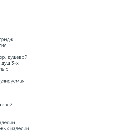
Купить
ртридж
тия
ор, душевой
 душ 3-х
ль с
гулируемая
а
телей,
зделий
овых изделий