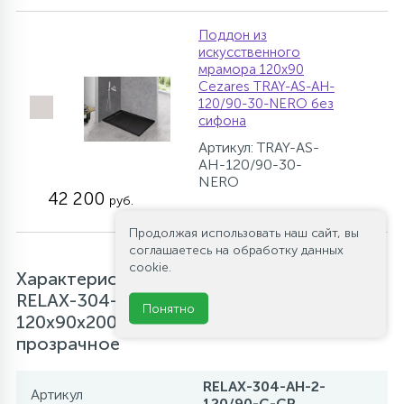
Поддон из
искусственного
мрамора 120х90
Cezares TRAY-AS-AH-
120/90-30-NERO без
сифона
Артикул: TRAY-AS-
AH-120/90-30-
NERO
42 200
руб.
Продолжая использовать наш сайт, вы
соглашаетесь на обработку данных
cookie.
Характеристики Душевой уголок Cezares
RELAX-304-AH-2-120/90-C-CR,
Понятно
120х90х200, профиль хром, стекло
прозрачное
RELAX-304-AH-2-
Артикул
120/90-C-CR