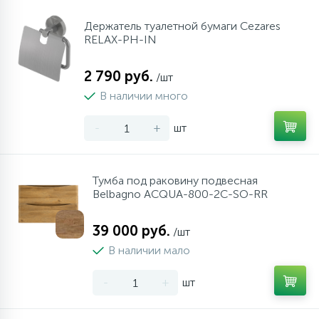
Держатель туалетной бумаги Cezares
RELAX-PH-IN
2 790 руб.
/шт
В наличии много
-
+
шт
Тумба под раковину подвесная
Belbagno ACQUA-800-2C-SO-RR
39 000 руб.
/шт
В наличии мало
-
+
шт