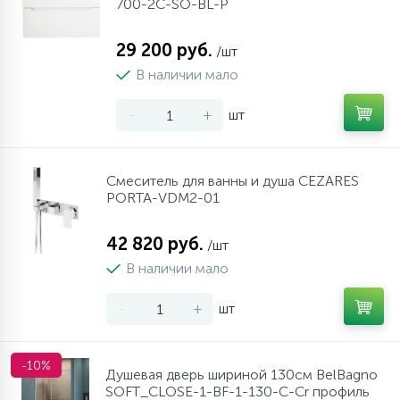
700-2C-SO-BL-P
29 200 руб.
/шт
В наличии мало
-
+
шт
Смеситель для ванны и душа CEZARES
PORTA-VDM2-01
42 820 руб.
/шт
В наличии мало
-
+
шт
-10%
Душевая дверь шириной 130см BelBagno
SOFT_CLOSE-1-BF-1-130-C-Cr профиль